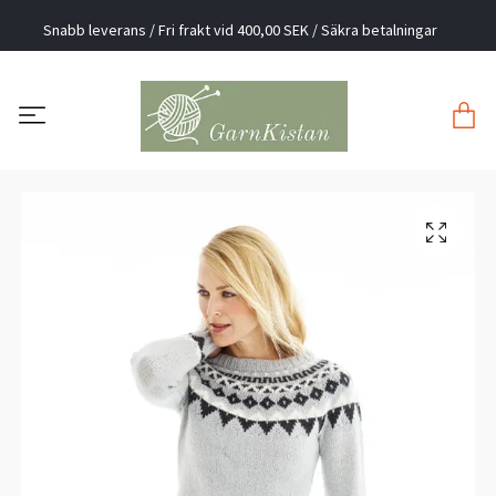
Snabb leverans / Fri frakt vid 400,00 SEK / Säkra betalningar