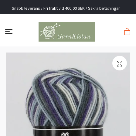
Snabb leverans / Fri frakt vid 400,00 SEK / Säkra betalningar