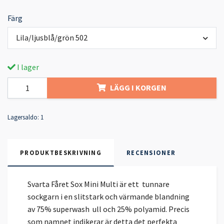
Färg
Lila/ljusblå/grön 502
I lager
LÄGG I KORGEN
Lagersaldo:
1
PRODUKTBESKRIVNING
RECENSIONER
Svarta Fåret Sox Mini Multi är ett tunnare
sockgarn i en slitstark och värmande blandning
av 75% superwash ull och 25% polyamid. Precis
som namnet indikerar är detta det perfekta