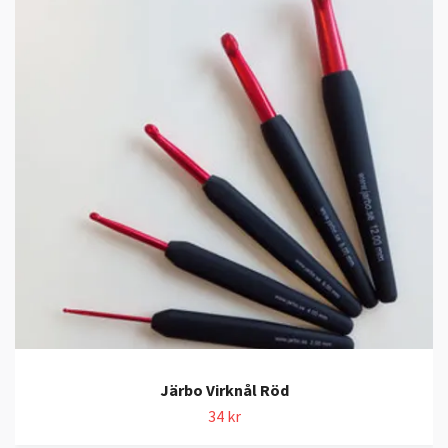
Järbo Virknål Röd
34 kr