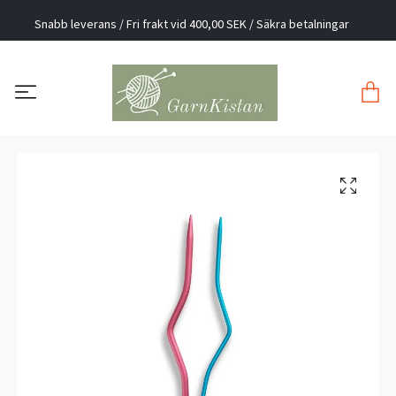
Snabb leverans / Fri frakt vid 400,00 SEK / Säkra betalningar