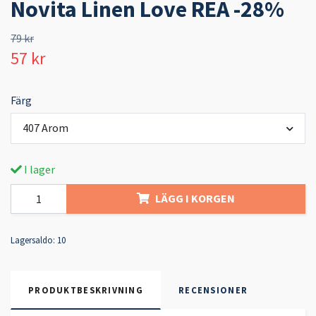
Novita Linen Love REA -28%
79 kr
57 kr
Färg
407 Arom
I lager
LÄGG I KORGEN
Lagersaldo:
10
PRODUKTBESKRIVNING
RECENSIONER