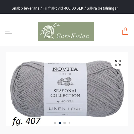
Snabb leverans / Fri frakt vid 400,00 SEK / Säkra betalningar