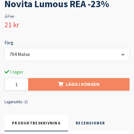
Novita Lumous REA -23%
27 kr
21 kr
Färg
704 Malva
I lager
LÄGG I KORGEN
Lagersaldo:
11
PRODUKTBESKRIVNING
RECENSIONER