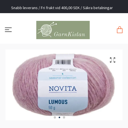
Snabb leverans / Fri frakt vid 400,00 SEK / Säkra betalningar