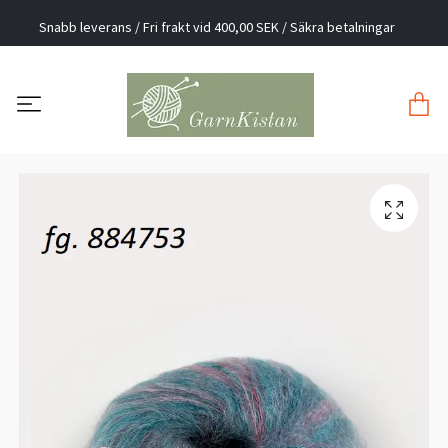
Snabb leverans / Fri frakt vid 400,00 SEK / Säkra betalningar