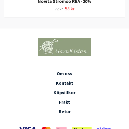
Novita Strömsö REA -20%
58 kr
72 kr
Om oss
Kontakt
Köpvillkor
Frakt
Retur