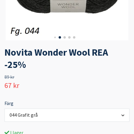
Novita Wonder Wool REA
-25%
89 kr
67 kr
Färg
044 Grafit grå
I lager