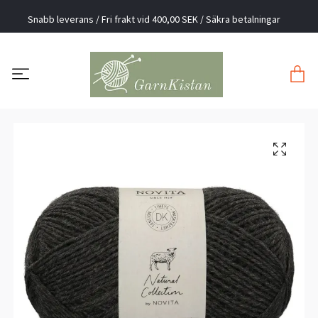
Snabb leverans / Fri frakt vid 400,00 SEK / Säkra betalningar