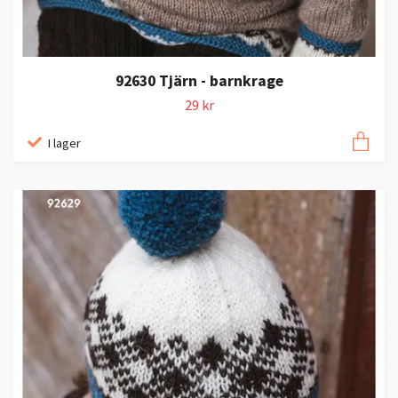
92630 Tjärn - barnkrage
29 kr
I lager