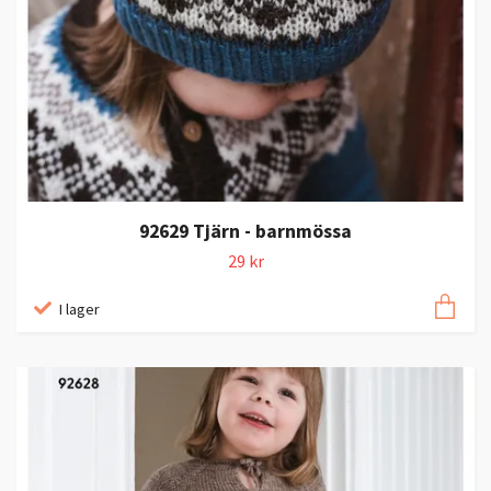
92629 Tjärn - barnmössa
29 kr
I lager