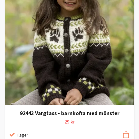
92443 Vargtass - barnkofta med mönster
29 kr
I lager