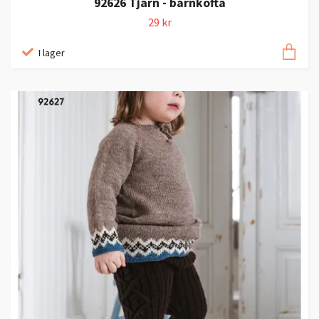
92626 Tjärn - barnkofta
29 kr
I lager