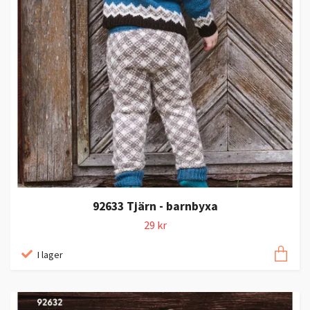
92633 Tjärn - barnbyxa
29 kr
I lager