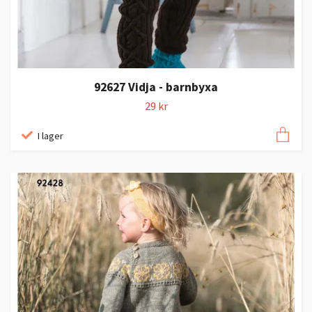
92627 Vidja - barnbyxa
29 kr
I lager