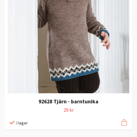
92628 Tjärn - barntunika
29 kr
I lager