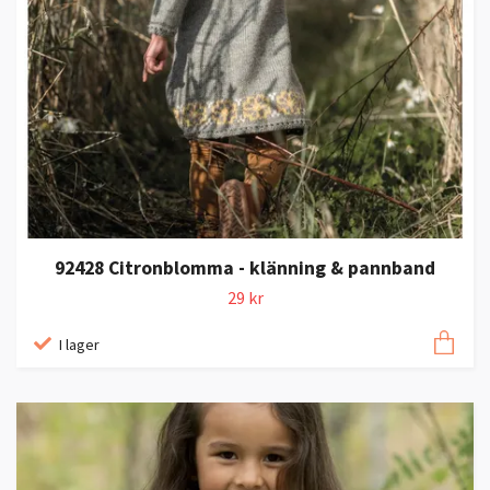
92428 Citronblomma - klänning & pannband
29 kr
I lager