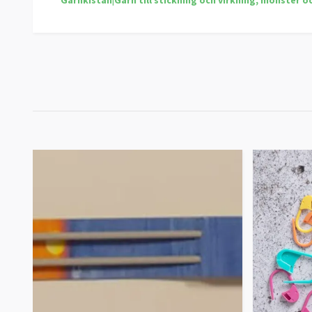
Garnkistan|Garn till stickning och virkning, mönster o