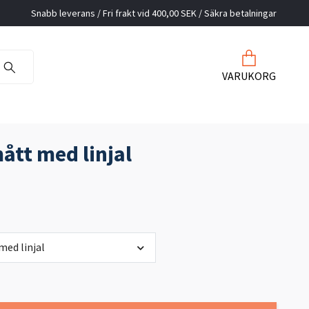
Snabb leverans / Fri frakt vid 400,00 SEK / Säkra betalningar
VARUKORG
ått med linjal
med linjal