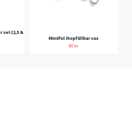
 set (2,5 &
Mindful Ihopfällbar sax
Kni
80 kr