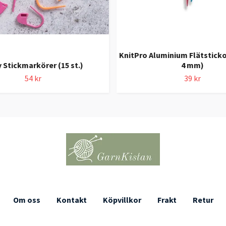
KnitPro Aluminium Flätstickor
 Stickmarkörer (15 st.)
4 mm)
54 kr
39 kr
Om oss
Kontakt
Köpvillkor
Frakt
Retur