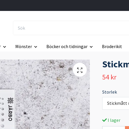
r
Mönster
Böcker och tidningar
Broderikit
Stickm
54 kr
Storlek
Stickmått 
I lager