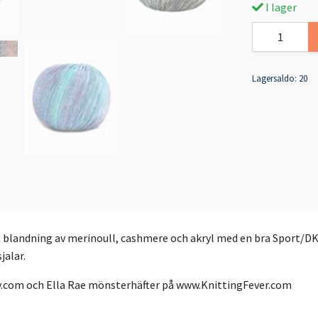
I lager
Lagersaldo:
20
 blandning av merinoull, cashmere och akryl med en bra Sport/DK 
jalar.
y.com och Ella Rae mönsterhäfter på www.KnittingFever.com