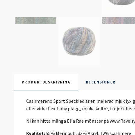
PRODUKTBESKRIVNING
RECENSIONER
Cashmereno Sport Speckled är en melerad mjuk lyxig
eller virka t.ex. baby plagg, mjuka koftor, tröjor eller s
Ni kan hitta många Ella Rae mönster på www.Ravelr
Kvalitet:
55% Merinoull, 33% Akryl, 12% Cashmere