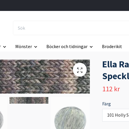
r
Mönster
Böcker och tidningar
Broderikit
Ella R
Speck
112 kr
Färg
101 Holly 