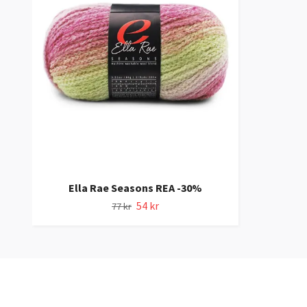
Ella Rae Seasons REA -30%
54 kr
77 kr