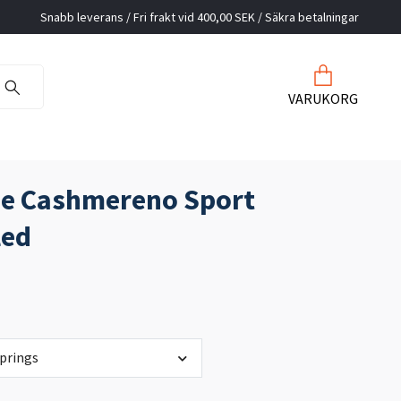
Snabb leverans / Fri frakt vid 400,00 SEK / Säkra betalningar
VARUKORG
ae Cashmereno Sport
led
Springs