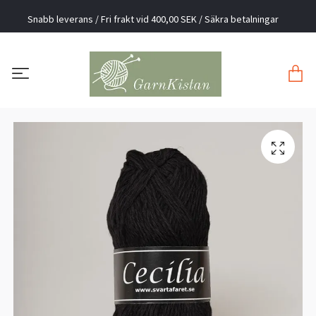
Snabb leverans / Fri frakt vid 400,00 SEK / Säkra betalningar