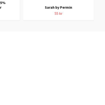
-25%
Ang
r
Sarah by Permin
55 kr