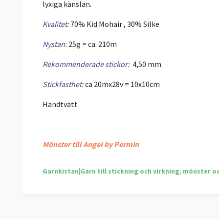
lyxiga känslan.
Kvalitet:
70% Kid Mohair , 30% Silke
Nystan:
25
g = ca. 210m
Rekommenderade stickor:
4,50 mm
Stickfasthet:
ca 20mx28v = 10x10cm
Handtvätt
Mönster till Angel by Permin
Garnkistan|Garn till stickning och virkning, mönster o