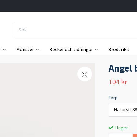
r
Mönster
Böcker och tidningar
Broderikit
Angel 
104 kr
Färg
Naturvit 8
I lager