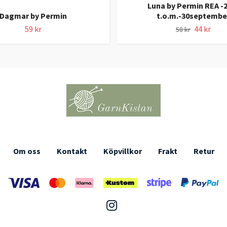
Luna by Permin REA 
Dagmar by Permin
t.o.m.-30septembe
59 kr
44 kr
58 kr
Om oss
Kontakt
Köpvillkor
Frakt
Retur