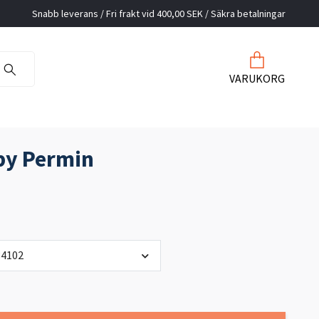
Snabb leverans / Fri frakt vid 400,00 SEK / Säkra betalningar
VARUKORG
by Permin
84102