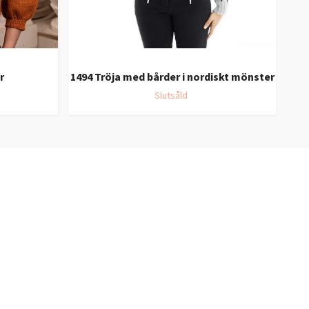
r
1494 Tröja med bårder i nordiskt mönster
1
Slutsåld