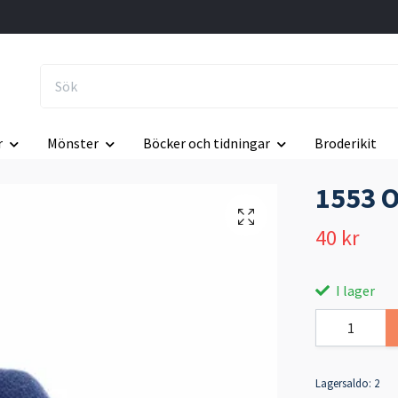
r
Mönster
Böcker och tidningar
Broderikit
1553 O
40 kr
I lager
Lagersaldo:
2