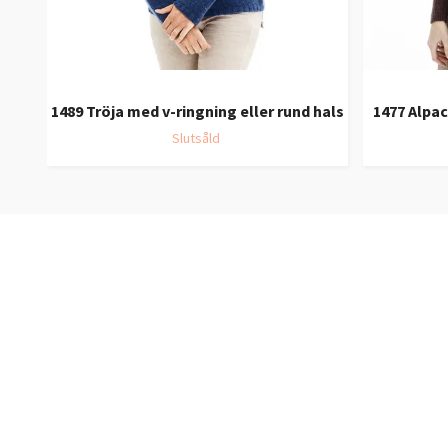
1489 Tröja med v-ringning eller rund hals
1477 Alpac
Slutsåld