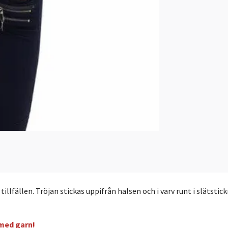
llfällen. Tröjan stickas uppifrån halsen och i varv runt i slätstickn
med garn!