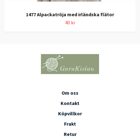
1477 Alpackatröja med irländska flätor
40 kr
Om oss
Kontakt
Köpvillkor
Frakt
Retur