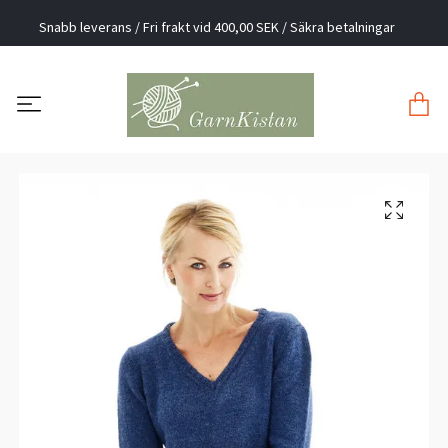
Snabb leverans / Fri frakt vid 400,00 SEK / Säkra betalningar