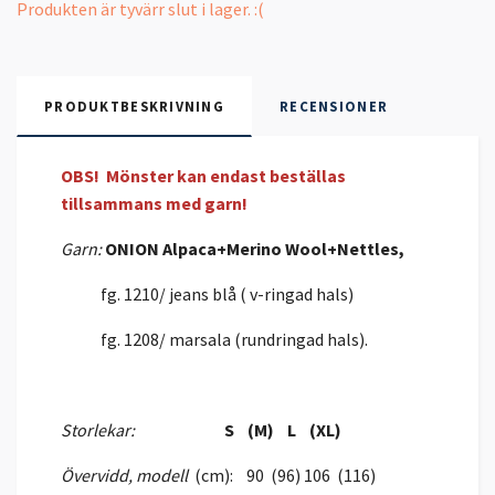
Produkten är tyvärr slut i lager. :(
PRODUKTBESKRIVNING
RECENSIONER
OBS! Mönster kan endast beställas
tillsammans med garn!
Garn:
ONION Alpaca+Merino Wool+Nettles,
fg. 1210/ jeans blå ( v-ringad hals)
fg. 1208/ marsala (rundringad hals).
Storlekar:
S (M) L (XL)
Övervidd, modell
(cm): 90 (96) 106 (116)