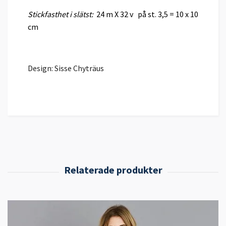
Stickfasthet i slätst:
24 m X 32 v på st. 3,5 = 10 x 10
cm
Design: Sisse Chyträus