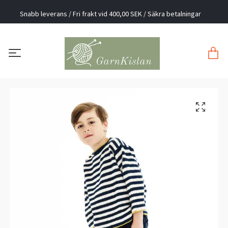
Snabb leverans / Fri frakt vid 400,00 SEK / Säkra betalningar