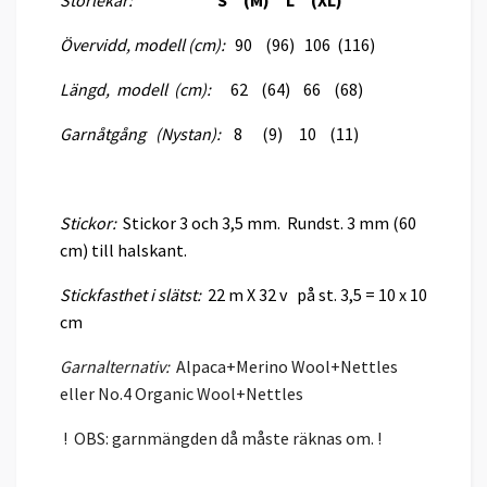
Storlekar:
S (M) L (XL)
Övervidd, modell (cm):
90 (96) 106 (116)
Längd, modell (cm):
62 (64) 66 (68)
Garnåtgång (Nystan):
8 (9) 10 (11)
Stickor:
Stickor 3 och 3,5 mm. Rundst. 3 mm (60
cm) till halskant.
Stickfasthet i slätst:
22 m X 32 v på st. 3,5 = 10 x 10
cm
Garnalternativ:
Alpaca+Merino Wool+Nettles
eller No.4 Organic Wool+Nettles
! OBS: garnmängden då måste räknas om. !