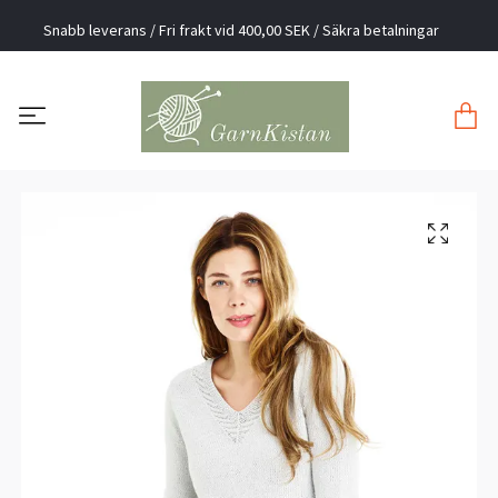
Snabb leverans / Fri frakt vid 400,00 SEK / Säkra betalningar