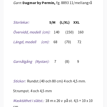
Garn
:
Dagmar by Permin,
fg. 8893 11/mellangrå
Storlekar:
S/M (L/XL) XXL
Övervidd, modell (cm):
140 (150) 160
Längd, modell (cm):
68 (70) 72
Garnåtgång (Nystan):
7 (8) 9
Stickor:
Rundst.(40 och 80 cm) 4 och 4,5 mm.
Strumpst. 4 och 4,5 mm
Masktäthet i slätst.:
18 m x 26 v på st. 4,5 = 10 x 10
cm