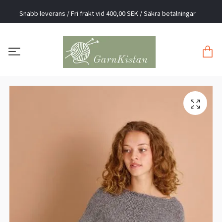
Snabb leverans / Fri frakt vid 400,00 SEK / Säkra betalningar