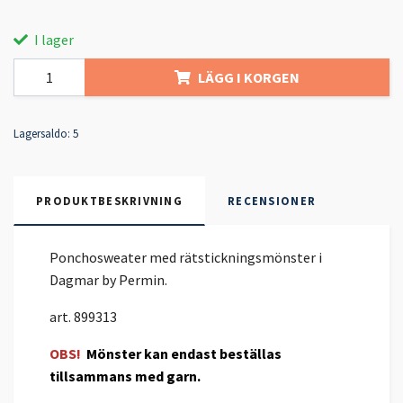
I lager
LÄGG I KORGEN
Lagersaldo:
5
PRODUKTBESKRIVNING
RECENSIONER
Ponchosweater med rätstickningsmönster i
Dagmar by Permin.
art. 899313
OBS!
Mönster kan endast beställas
tillsammans med garn.