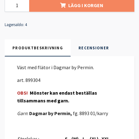
LÄGG I KORGEN
Lagersaldo:
4
PRODUKTBESKRIVNING
RECENSIONER
Väst med flätor i Dagmar by Permin.
art. 899304
OBS!
Mönster kan endast beställas
tillsammans med garn.
Garn
:
Dagmar by Permin,
fg. 8893 01/karry
Storlekar :
S (M) L (XL) XXL