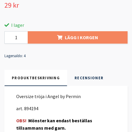
29 kr
I lager
LÄGG I KORGEN
Lagersaldo:
4
PRODUKTBESKRIVNING
RECENSIONER
Oversize tröja i Angel by Permin
art. 894194
OBS!
Mönster kan endast beställas
tillsammans med garn.