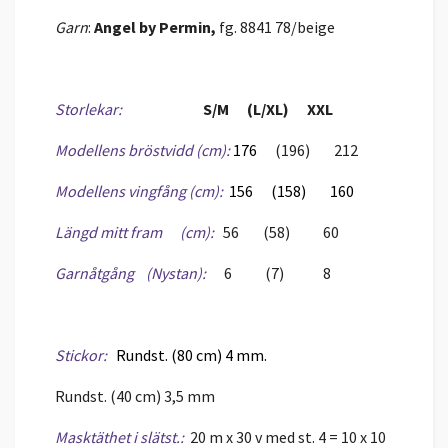
Garn
:
Angel
by Permin,
fg. 8841 78/beige
Storlekar:
S/M (L/XL) XXL
Modellens bröstvidd (cm):
176
(196) 212
Modellens vingfång (cm):
156 (158) 160
Längd mitt fram (cm):
56 (58) 60
Garnåtgång (Nystan):
6 (7) 8
Stickor:
Rundst. (80 cm) 4 mm.
Rundst. (40 cm) 3,5 mm
Masktäthet i slätst.:
20 m x 30 v med st. 4 = 10 x 10