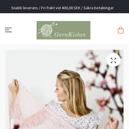
Snabb leverans / Fri frakt vid 400,00 SEK / Säkra betalningar