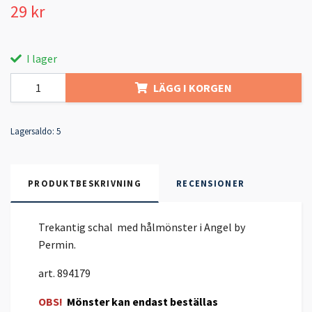
29 kr
I lager
LÄGG I KORGEN
Lagersaldo:
5
PRODUKTBESKRIVNING
RECENSIONER
Trekantig schal med hålmönster i Angel by
Permin.
art. 894179
OBS!
Mönster kan endast beställas