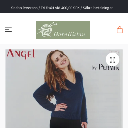
Snabb leverans / Fri frakt vid 400,00 SEK / Säkra betalningar