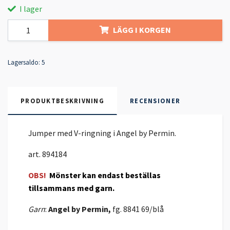
I lager
LÄGG I KORGEN
Lagersaldo:
5
PRODUKTBESKRIVNING
RECENSIONER
Jumper med V-ringning i Angel by Permin.
art. 894184
OBS!
Mönster kan endast beställas
tillsammans med garn.
Garn
:
Angel
by Permin,
fg. 8841 69/blå