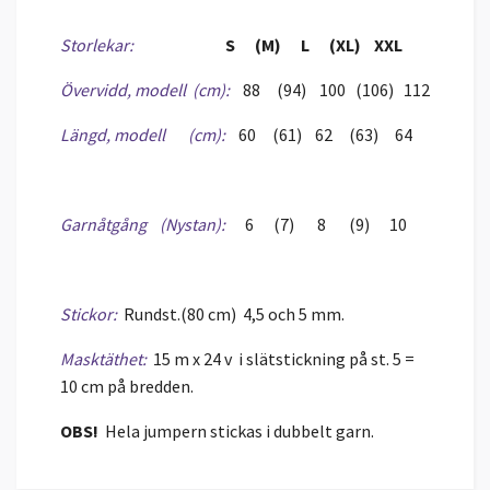
Storlekar:
S (M) L (XL) XXL
Övervidd, modell (cm):
88 (94) 100 (106) 112
Längd, modell (cm):
60 (61) 62 (63) 64
Garnåtgång (Nystan):
6 (7) 8 (9) 10
Stickor:
Rundst.(80 cm) 4,5 och 5 mm.
Masktäthet:
15 m x 24 v i slätstickning på st. 5 =
10 cm på bredden.
OBS!
Hela jumpern stickas i dubbelt garn.