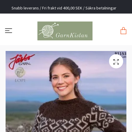
Snabb leverans / Fri frakt vid 400,00 SEK / Säkra betalningar