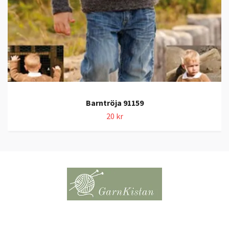
Barntröja 91159
20 kr