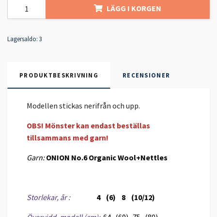
LÄGG I KORGEN
Lagersaldo:
3
PRODUKTBESKRIVNING
RECENSIONER
Modellen stickas nerifrån och upp.
OBS! Mönster kan endast beställas
tillsammans med garn!
Garn:
ONION No.6 Organic Wool+Nettles
Storlekar, år :
4
(6) 8 (10/12)
Övervidd, modell (cm):
64 (69) 75 (80)