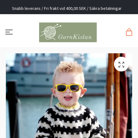
Snabb leverans / Fri frakt vid 400,00 SEK / Säkra betalningar