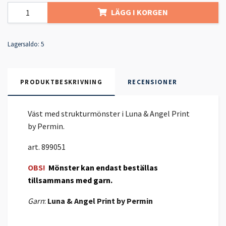
LÄGG I KORGEN
Lagersaldo:
5
PRODUKTBESKRIVNING
RECENSIONER
Väst med strukturmönster i Luna & Angel Print
by Permin.
art. 899051
OBS!
Mönster kan endast beställas
tillsammans med garn.
Garn
:
Luna
& Angel Print by Permin