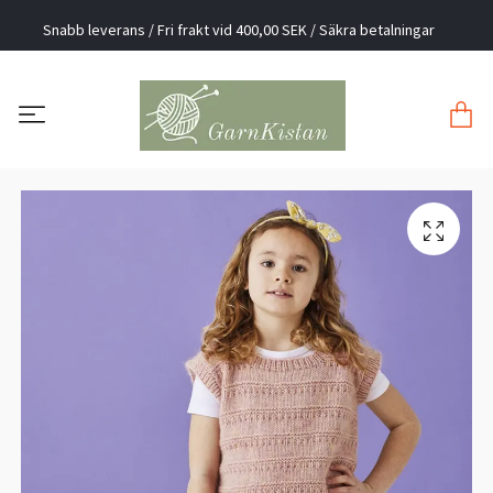
Snabb leverans / Fri frakt vid 400,00 SEK / Säkra betalningar