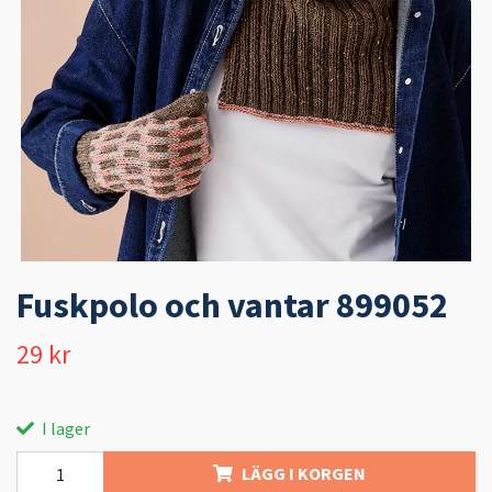
Fuskpolo och vantar 899052
29 kr
I lager
LÄGG I KORGEN