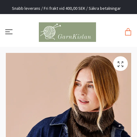
Snabb leverans / Fri frakt vid 400,00 SEK / Säkra betalningar