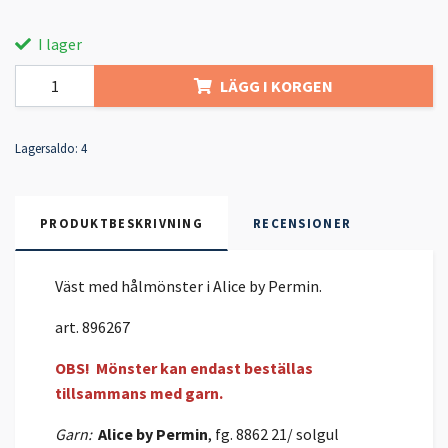
I lager
LÄGG I KORGEN
Lagersaldo:
4
PRODUKTBESKRIVNING
RECENSIONER
Väst med hålmönster i Alice by Permin.
art. 896267
OBS! Mönster kan endast beställas
tillsammans med garn.
Garn:
Alice by Permin
, fg. 8862 21/ solgul