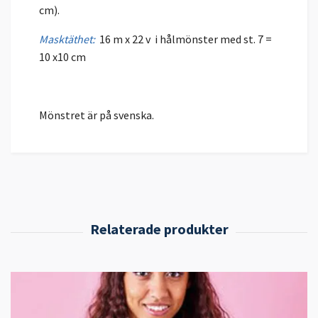
cm).
Masktäthet:
16 m x 22 v i hålmönster med st. 7 =
10 x10 cm
Mönstret är på svenska.