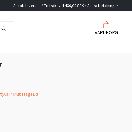
Snabb leverans / Fri frakt vid 400,00 SEK / Säkra betalningar
VARUKORG
7
värr slut i lager. :(