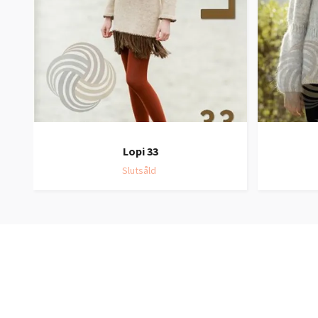
Lopi 33
Slutsåld