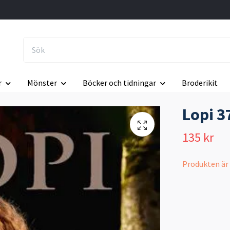
r
Mönster
Böcker och tidningar
Broderikit
Lopi 3
135 kr
Produkten är ty